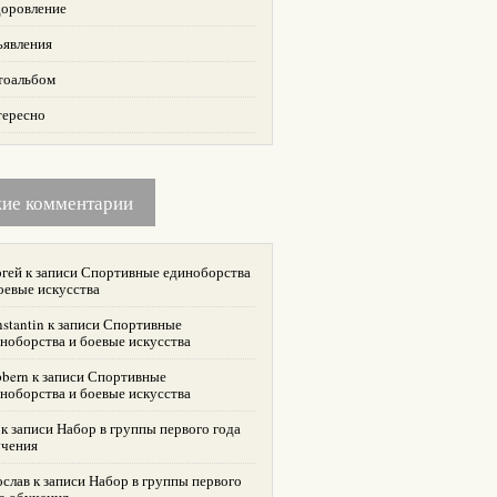
оровление
ъявления
тоальбом
тересно
жие комментарии
гей
к записи
Спортивные единоборства
оевые искусства
stantin
к записи
Спортивные
ноборства и боевые искусства
bern
к записи
Спортивные
ноборства и боевые искусства
к записи
Набор в группы первого года
учения
ослав
к записи
Набор в группы первого