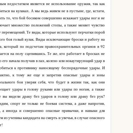
ным недостатком является не использование оружия, так как
иться на кулаках. А мы ведь живем не в пустыне, где, кстати,
ить то, что бой босиком совершенно искажает удары ног и не
ключает множество положений стопы, а также меняет чувство
у перемещений. Те виды, которые используют перчатки порой
ого боя голый кулак. Виды исключающие броски и работу на
, который по подсчетам правоохранительных органов в 92
ается на полу сцепившись. Те же, кто работает в бросках не
о его начала получив в пах, колено или нокаутирующий удар в
собиться к противнику наносящему беспорядочные удары. И
нтактно, к тому же еще и запретив опасные удары и зоны
ального боя уверяя себя, что будет в жизни так, как они
рещает удары в голову руками или удары по ногам, а также
 вы видели драку без ударов в голову или драку без рук?
идим, спорт не только не боевая система, а даже напротив,
, а иногда и совершенно опасные привычки, и навыки для
м из ученика кандидата на смерть и увечья, в случае опасного
т!