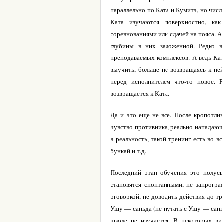
параллельно по Ката и Кумитэ, но числ
Ката изучаются поверхностно, ка
соревнованиями или сдачей на пояса. 
глубины в них заложенной. Редко 
преподаваемых комплексов. А ведь Кат
выучить, больше не возвращаясь к н
перед исполнителем что-то новое. 
возвращается к Ката.
Да и это еще не все. После кропотли
чувство противника, реально нападающ
в реальность, такой тренинг есть во
бункай и т.д.
Последний этап обучения это полус
становятся спонтанными, не запрогр
оговоркой, не доводить действия до т
Ушу — саньда (не путать с Ушу — сань
школе не изучается. В некоторых ви