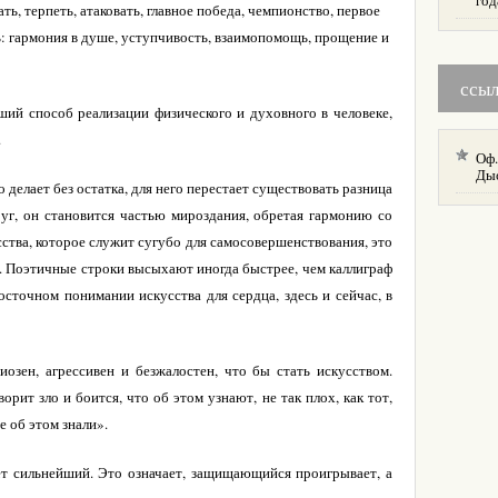
год
ть, терпеть, атаковать, главное победа, чемпионство, первое
сть: гармония в душе, уступчивость, взаимопомощь, прощение и
ссы
ший способ реализации физического и духовного в человеке,
.
Оф.
Ды
о делает без остатка, для него перестает существовать разница
г, он становится частью мироздания, обретая гармонию со
ства, которое служит сугубо для самосовершенствования, это
. Поэтичные строки высыхают иногда быстрее, чем каллиграф
восточном понимании искусства для сердца, здесь и сейчас, в
озен, агрессивен и безжалостен, что бы стать искусством.
орит зло и боится, что об этом узнают, не так плох, как тот,
е об этом знали».
ет сильнейший. Это означает, защищающийся проигрывает, а