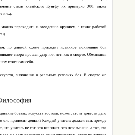
новные стили китайского Кунгфу их примерно 300, также
 и т.д.
, можно переходить к. овладению оружием, а также работой
т.д.
вок по данной схеме приходит истинное понимание боя
озникнет спора прошел удар или нет, как в спорте. Обманывая
ном итоге сам себя.
скусств, выживание в реальных условиях боя. В спорте же
 Философия
одавание боевых искусств востока, может, стоит довести дело
 что оно приносит деньги? Каждый учитель должен сам, прежде
, что учитель не тот, кто все знает, это невозможно, а тот, кто
т все, но если попытаться конкретизировать ответ на данную