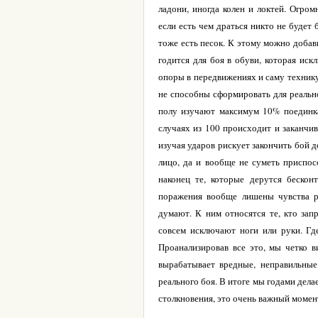
ладони, иногда колен и локтей. Огром
если есть чем драться никто не будет б
тоже есть песок. К этому можно добав
годится для боя в обуви, которая ис
опоры в передвижениях и саму техник
не способны сформировать для реальн
полу изучают максимум 10% поединка
случаях из 100 происходит и заканчив
изучая ударов рискует закончить бой д
лицо, да и вообще не суметь приспо
наконец те, которые дерутся беско
поражения вообще лишены чувства ре
думают. К ним относятся те, кто зап
совсем исключают ноги или руки. Где
Проанализировав все это, мы четко в
вырабатывает вредные, неправильные
реального боя. В итоге мы годами делае
столкновения, это очень важный момен