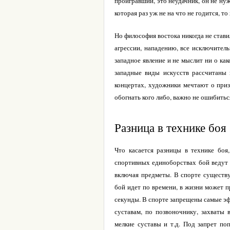
проигравший, это неудачник, он не ну
которая раз уж не на что не годится, т
Но философия востока никогда не стави
агрессии, нападению, все исключител
западное явление и не мыслит ни о ка
западные виды искусств рассчитаны 
концертах, художники мечтают о приз
обогнать кого либо, важно не ошибитьс
Разница в технике боя
Что касается разницы в технике боя,
спортивных единоборствах бой ведут 
включая предметы. В спорте существу
бой идет по времени, в жизни может п
секунды. В спорте запрещены самые эффе
суставам, по позвоночнику, захваты 
мелкие суставы и т.д. Под запрет по