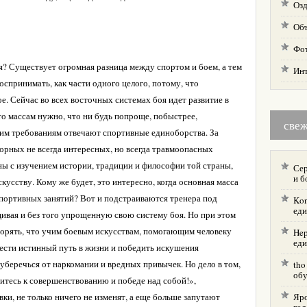
Озд
Об
Фо
я? Существует огромная разница между спортом и боем, а тем
Ин
оспринимать, как части одного целого, потому, что
. Сейчас во всех восточных системах боя идет развитие в
то массам нужно, что ни будь попроще, побыстрее,
све
этим требованиям отвечают спортивные единоборства. За
орных не всегда интересных, но всегда травмоопасных
ны с изучением истории, традиции и философии той страны,
Сер
и б
кусству. Кому же будет, это интересно, когда основная масса
спортивных занятий? Вот и подстраиваются тренера под
Kon
еди
ивая и без того упрощенную свою систему боя. Но при этом
торять, что учим боевым искусствам, помогающим человеку
Hep
еди
рести истинный путь в жизни и победить искушения
е уберечься от наркомании и вредных привычек. Но дело в том,
tho
об
емитесь к совершенствованию и победе над собой!»,
ки, не только ничего не изменят, а еще больше запутают
Яр