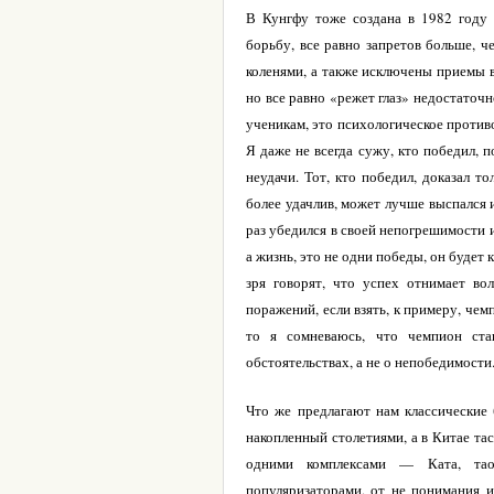
В Кунгфу тоже создана в 1982 году 
борьбу, все равно запретов больше, ч
коленями, а также исключены приемы в
но все равно «режет глаз» недостаточн
ученикам, это психологическое против
Я даже не всегда сужу, кто победил, 
неудачи. Тот, кто победил, доказал т
более удачлив, может лучше выспался и
раз убедился в своей непогрешимости 
а жизнь, это не одни победы, он будет 
зря говорят, что успех отнимает во
поражений, если взять, к примеру, чемп
то я сомневаюсь, что чемпион ста
обстоятельствах, а не о непобедимости
Что же предлагают нам классические 
накопленный столетиями, а в Китае та
одними комплексами — Ката, тао
популяризаторами, от не понимания и