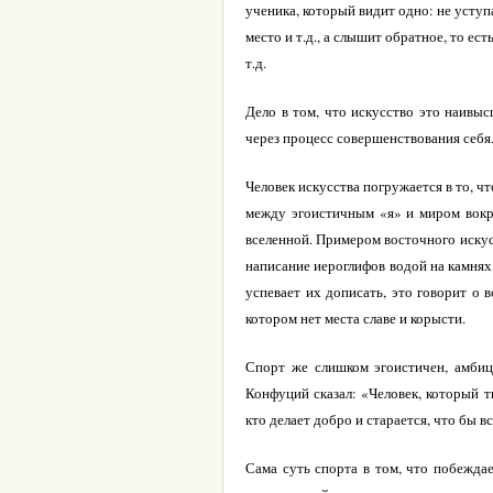
ученика, который видит одно: не уступа
место и т.д., а слышит обратное, то е
т.д.
Дело в том, что искусство это наивыс
через процесс совершенствования себя
Человек искусства погружается в то, чт
между эгоистичным «я» и миром вокру
вселенной. Примером восточного искус
написание иероглифов водой на камнях
успевает их дописать, это говорит о 
котором нет места славе и корысти.
Спорт же слишком эгоистичен, амбици
Конфуций сказал: «Человек, который тв
кто делает добро и старается, что бы вс
Сама суть спорта в том, что побежда