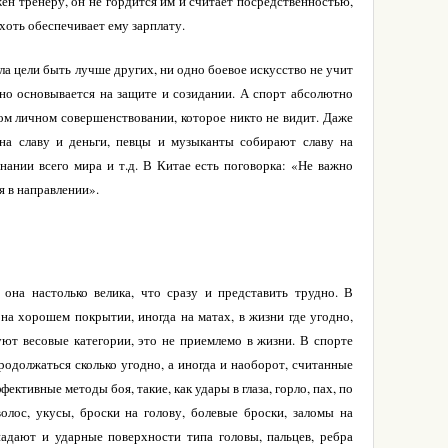
жен тренеру, он не гордится им и считает посредственностью,
о хоть обеспечивает ему зарплату.
ла цели быть лучше других, ни одно боевое искусство не учит
ьно основывается на защите и созидании. А спорт абсолютно
ком личном совершенствовании, которое никто не видит. Даже
на славу и деньги, певцы и музыканты собирают славу на
нании всего мира и т.д. В Китае есть поговорка: «Не важно
я в направлении».
 она настолько велика, что сразу и представить трудно. В
на хорошем покрытии, иногда на матах, в жизни где угодно,
ют весовые категории, это не приемлемо в жизни. В спорте
родолжаться сколько угодно, а иногда и наоборот, считанные
ктивные методы боя, такие, как удары в глаза, горло, пах, по
волос, укусы, броски на голову, болевые броски, заломы на
падают и ударные поверхности типа головы, пальцев, ребра