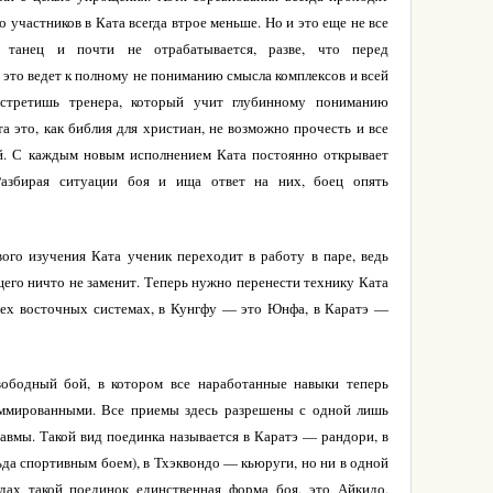
о участников в Ката всегда втрое меньше. Но и это еще не все
к танец и почти не отрабатывается, разве, что перед
А это ведет к полному не пониманию смысла комплексов и всей
встретишь тренера, который учит глубинному пониманию
а это, как библия для христиан, не возможно прочесть и все
ей. С каждым новым исполнением Ката постоянно открывает
Разбирая ситуации боя и ища ответ на них, боец опять
вого изучения Ката ученик переходит в работу в паре, ведь
его ничто не заменит. Теперь нужно перенести технику Ката
 всех восточных системах, в Кунгфу — это Юнфа, в Каратэ —
вободный бой, в котором все наработанные навыки теперь
аммированными. Все приемы здесь разрешены с одной лишь
равмы. Такой вид поединка называется в Каратэ — рандори, в
да спортивным боем), в Тхэквондо — кьюруги, но ни в одной
дах такой поединок единственная форма боя, это Айкидо,