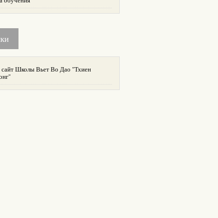
а обучения
лки
 сайт Школы Вьет Во Дао "Тхиен
онг"