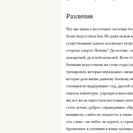
Различия
Что мы знаем о восточных системах бо
более искусством боя. Их даже нельзя в
существование одного исключает второе
сторону спорта. Почему? Да потому, ч
поазартней, да и побезопасней. Всем 
боевыми искусствами же стоят годы уп
тренировок, которые неразрывно связа
которая дала жизнь данному боевому ис
учеников не выдерживает год, другой 
опросы клиентуры, упрощая и выхолащ
мы все же не перестаем постоянно пов
стать лучше, добрее, справедливее, об
ненависти, слабости, подлости, а такж
что слова: «не пейте, не курите, а стр
брошенные в учеников в конце трениров