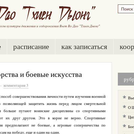
е
расписание
как записаться
коо
рства и боевые искусства
руб
-
комментария 3
о способ совершенствования личности путем изучения военной
Вье
о позволяющей защитить жизнь перед лицом смертельной
О 
 и больше путают воинские дисциплины со спортивными
Ци
ют их друг другом. Это в корне не верно. Спортивные
ия предполагают не боевые, а игровые соперничества по
Бое
ам на победу, еще и один на один.