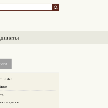
рдинаты
рики
т Во Дао
Школе
гун
вые искусства