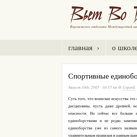
главная ›
о школ
Спортивные единобо
Август 10th, 2005
·
10:15 пп
@
Сергей
Суть того, что воинские искусства эт
дисциплины, пусть даже древней, н
опасности. Но сейчас все больше
единоборствами и не редко заменя
единоборства уже из самого назван
уравнительным правилам и равным шанс