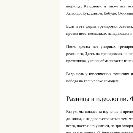
водзюцу, Кэндзюцу, а также все ос
Хапкидо, Куксульвон, Кобудо, Окинаватэ
Если и эта форма тренировки освоена
против него, нескольких нападающих и 
После долгих лет упорных трениро
реального, Здесь на тренировках не в
противника, ученик обманывает в конеч
Ведь цель у классических воинских и
победа на тренировке самоцель.
Разница в идеологии.
Раз уж мы взялись за изучение и преп
до конца, а не довольствоваться тем,
всего, постоянно учиться, не зря говорят
все время учится. О философии говоря