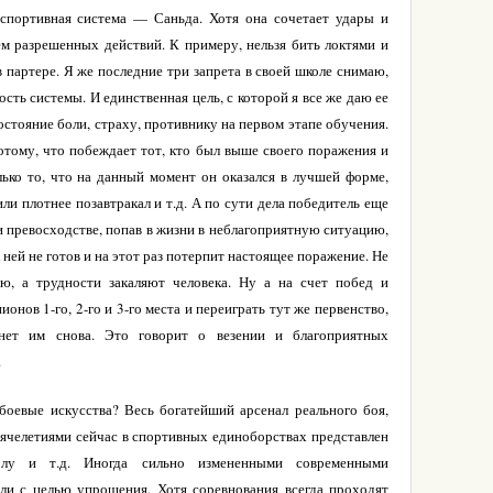
спортивная система — Саньда. Хотя она сочетает удары и
ем разрешенных действий. К примеру, нельзя бить локтями и
 партере. Я же последние три запрета в своей школе снимаю,
ость системы. И единственная цель, с которой я все же даю ее
остояние боли, страху, противнику на первом этапе обучения.
потому, что побеждает тот, кто был выше своего поражения и
олько то, что на данный момент он оказался в лучшей форме,
ли плотнее позавтракал и т.д. А по сути дела победитель еще
и превосходстве, попав в жизни в неблагоприятную ситуацию,
к ней не готов и на этот раз потерпит настоящее поражение. Не
лю, а трудности закаляют человека. Ну а на счет побед и
ионов 1-го, 2-го и 3-го места и переиграть тут же первенство,
нет им снова. Это говорит о везении и благоприятных
.
боевые искусства? Весь богатейший арсенал реального боя,
сячелетиями сейчас в спортивных единоборствах представлен
лу и т.д. Иногда сильно измененными современными
ли с целью упрощения. Хотя соревнования всегда проходят