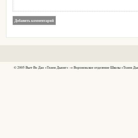
© 2005 Вьет Во Дао «Тхиен Дыонг» → Воронежcкое отделение Школы «Тхиен Ды