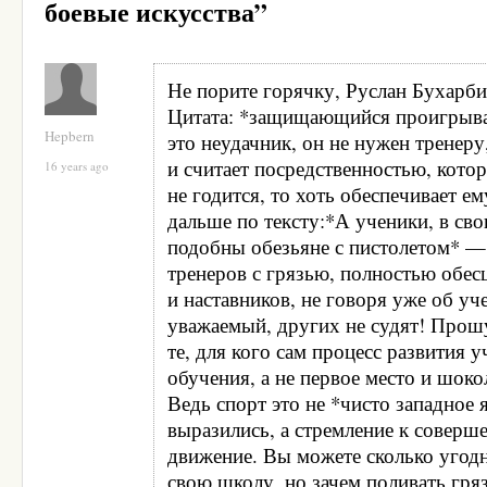
боевые искусства”
Не порите горячку, Руслан Бухар
Цитата: *защищающийся проигрыва
Hepbern
это неудачник, он не нужен тренеру
и считает посредственностью, котор
16 years ago
не годится, то хоть обеспечивает ем
дальше по тексту:*А ученики, в сво
подобны обезьяне с пистолетом* 
тренеров с грязью, полностью обес
и наставников, не говоря уже об уч
уважаемый, других не судят! Прошу
те, для кого сам процесс развития 
обучения, а не первое место и шоко
Ведь спорт это не *чисто западное 
выразились, а стремление к соверш
движение. Вы можете сколько угод
свою школу, но зачем поливать гря