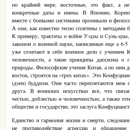
по крайней мере, восточные, это факт, а н
конкретные даты и имена. В Японию, Корею
вместе с боевыми системами проникали и филосо
А они, как известно тесно сплетены с методами б
К примеру, трактаты о войне У-цзы и Сунь-цзы,
законом о военной науке, написанные еще а 6-5
уже сочетают в себе военное дело с учением 
человечности, а такие принципы даосизма о 
природы. Философские учения Китая, а по ним д
восток, строятся на «трех китах». Это Конфуциан
(дзен) буддизм. Они часто переплетаются меж 
друга. В воинских искусствах все, что связа
честью, доблестью и человечностью, а также от
обществе и государстве, это заслуга Конфуцианст
Единство и гармония жизни и смерти, следован
не противодействие агрессии и обращение