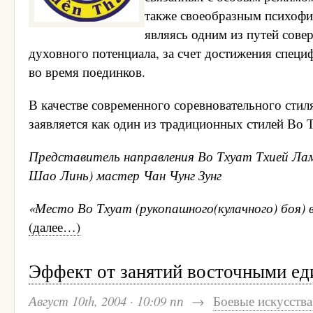
также своеобразным психофи
являясь одним из путей сове
духовного потенциала, за счет достижения специ
во время поединков.
В качестве современного соревновательного стил
заявляется как один из традиционных стилей Во Т
Представитель направления Во Тхуат Тхией 
Шао Линь) мастер Чан Чунг Зунг
«Место Во Тхуат (рукопашного(кулачного) боя) 
(далее…)
Эффект от занятий восточными е
Август 10th, 2004
·
10:09 пп
→
Боевые искусства