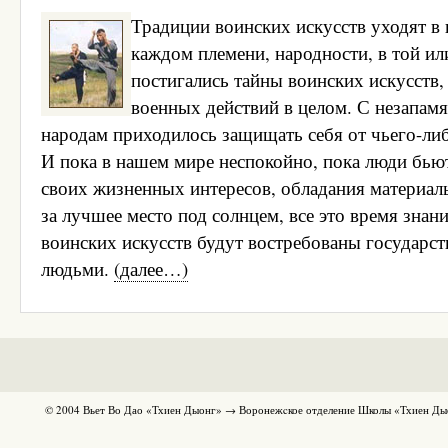
Традиции воинских искусств уходят в 
каждом племени, народности, в той ил
постигались тайны воинских искусств,
военных действий в целом. С незапам
народам приходилось защищать себя от чьего-либ
И пока в нашем мире неспокойно, пока люди бьют
своих жизненных интересов, обладания материа
за лучшее место под солнцем, все это время знани
воинских искусств будут востребованы государс
людьми.
(далее…)
© 2004 Вьет Во Дао «Тхиен Дыонг» → Воронежcкое отделение Школы «Тхиен Ды