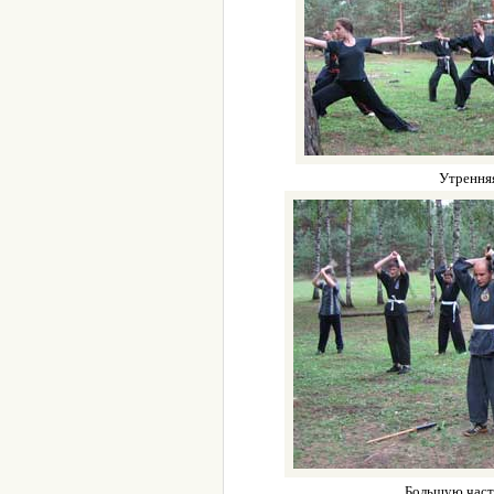
Утрення
Большую част