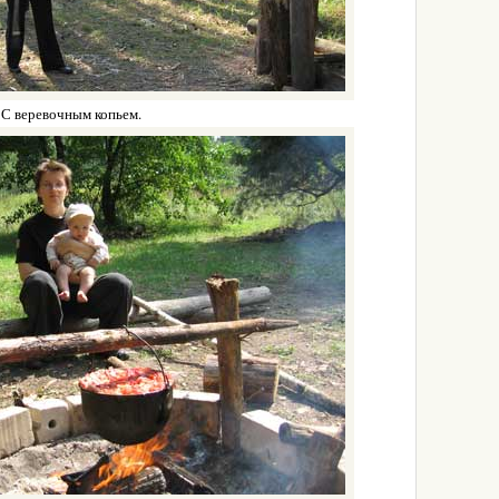
С веревочным копьем.