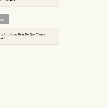
а обучения
лки
 сайт Школы Вьет Во Дао "Тхиен
онг"