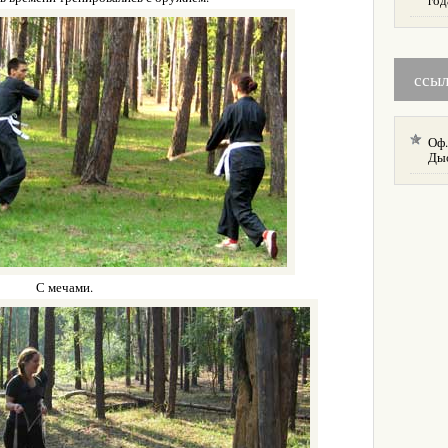
год
ссы
Оф.
Ды
С мечами.