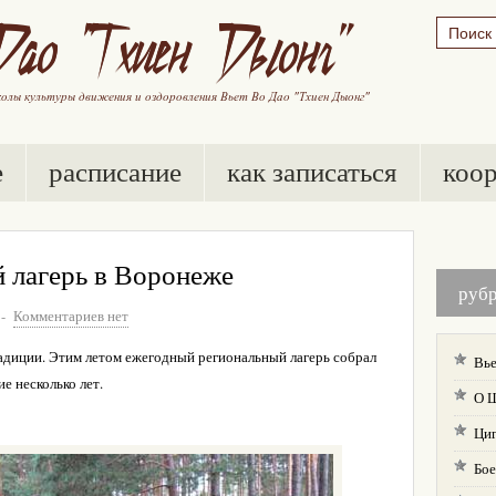
е
расписание
как записаться
коо
 лагерь в Воронеже
руб
-
Комментариев нет
адиции. Этим летом ежегодный региональный лагерь собрал
Вье
е несколько лет.
О 
Ци
Бое