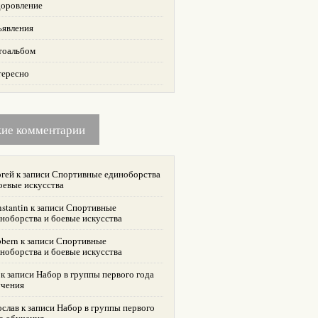
оровление
ъявления
тоальбом
тересно
жие комментарии
гей
к записи
Спортивные единоборства
оевые искусства
stantin
к записи
Спортивные
ноборства и боевые искусства
bern
к записи
Спортивные
ноборства и боевые искусства
к записи
Набор в группы первого года
учения
ослав
к записи
Набор в группы первого