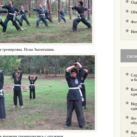
Озд
Об
Фо
Ин
я тренировка. Позы Зыонгшинь.
све
Сер
и б
Kon
еди
Hep
еди
tho
об
Яр
ь времени тренировались с оружием.