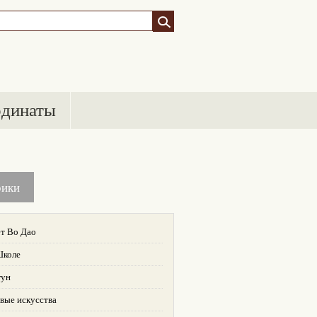
рдинаты
рики
т Во Дао
Школе
гун
вые искусства