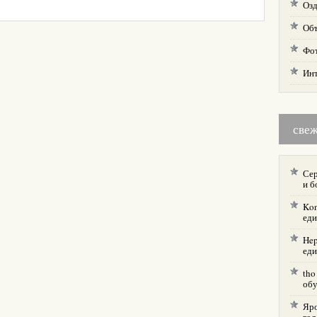
Озд
Об
Фо
Ин
све
Сер
и б
Kon
еди
Hep
еди
tho
об
Яр