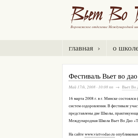
главная ›
о школ
Фестиваль Вьет во дао
Май 17th, 2008
·
10:08 пп
→
Вьет Во 
16 марта 2008 г. в г. Минске состоялс
систем оздоровления. В фестивале уча
представлены две Школы, практикующи
Международная Школа Вьет Во Дао «Т
На сайте
www.vietvodao.ru
опубликован