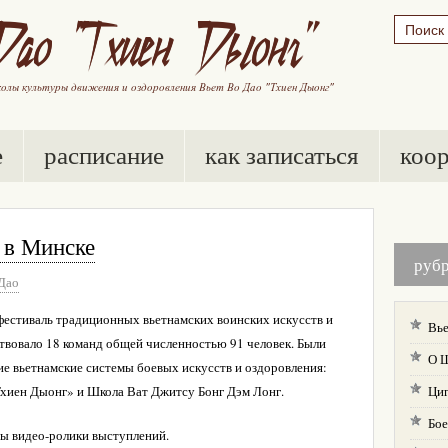
е
расписание
как записаться
коо
 в Минске
руб
Дао
я фестиваль традиционных вьетнамских воинских искусств и
Вье
ствовало 18 команд общей численностью 91 человек. Были
О 
е вьетнамские системы боевых искусств и оздоровления:
хиен Дыонг» и Школа Ват Джитсу Бонг Дэм Лонг.
Ци
Бое
ы видео-ролики выступлений.