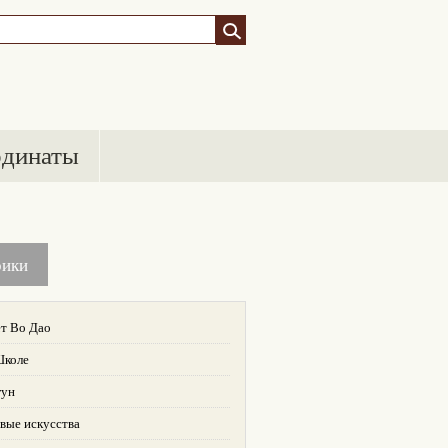
рдинаты
рики
т Во Дао
Школе
гун
вые искусства