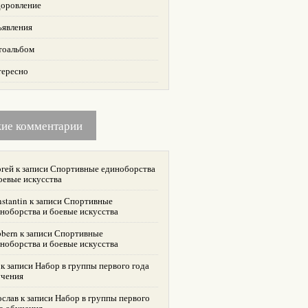
оровление
ъявления
тоальбом
тересно
жие комментарии
гей
к записи
Спортивные единоборства
оевые искусства
stantin
к записи
Спортивные
ноборства и боевые искусства
bern
к записи
Спортивные
ноборства и боевые искусства
к записи
Набор в группы первого года
учения
ослав
к записи
Набор в группы первого